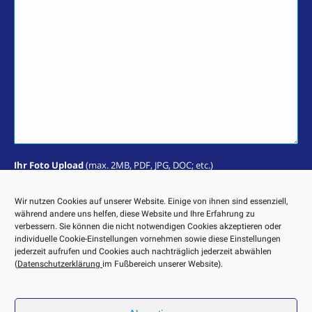
Ihr Foto Upload
(max. 2MB, PDF, JPG, DOC; etc.)
Wir nutzen Cookies auf unserer Website. Einige von ihnen sind essenziell,
Sie erklären sich damit einverstanden, dass Ihre Daten zur
während andere uns helfen, diese Website und Ihre Erfahrung zu
Bearbeitung Ihres Anliegens verwendet werden. Weitere
verbessern. Sie können die nicht notwendigen Cookies akzeptieren oder
Informationen und Widerrufshinweise finden Sie in der
individuelle Cookie-Einstellungen vornehmen sowie diese Einstellungen
Datenschutzerklärung
. Eine Kopie Ihrer Nachricht wird an Ihre
jederzeit aufrufen und Cookies auch nachträglich jederzeit abwählen
E-Mail-Adresse geschickt.
(
Datenschutzerklärung
im Fußbereich unserer Website).