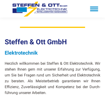
Steffen & Ott GmbH
Elek­trotech­nik
Her­zlich willkom­men bei Stef­fen & Ott Elek­trotech­nik. Wir
ste­hen Ihnen gern mit unser­er Erfahrung zur Ver­fü­gung,
um Sie bei Fra­gen rund um Sicher­heit und Elek­trotech­nik
zu berat­en. Als Meis­ter­be­trieb garantieren wir Ihnen
Effizienz, Zuver­läs­sigkeit und Kom­pe­tenz bei der Durch­
führung unser­er Arbeit­en.