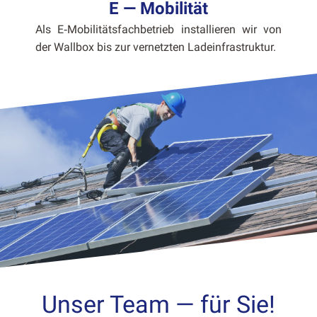
E — Mobilität
Als E‑Mobilitätsfachbetrieb instal­lieren wir von
der Wall­box bis zur ver­net­zten Lade­in­fra­struk­tur.
Unser Team — für Sie!