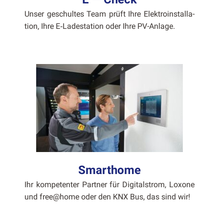
Unser geschultes Team prüft Ihre Elek­troin­stal­la­
tion, Ihre E‑Ladestation oder Ihre PV-Anlage.
Smarthome
Ihr kom­pe­ten­ter Part­ner für Dig­i­tal­strom, Lox­one
und free@home oder den KNX Bus, das sind wir!