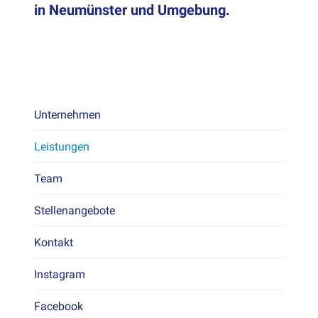
in
Neumünster und Umgebung.
Unternehmen
Leis­tun­gen
Team
Stel­lenange­bote
Kon­takt
Insta­gram
Face­book