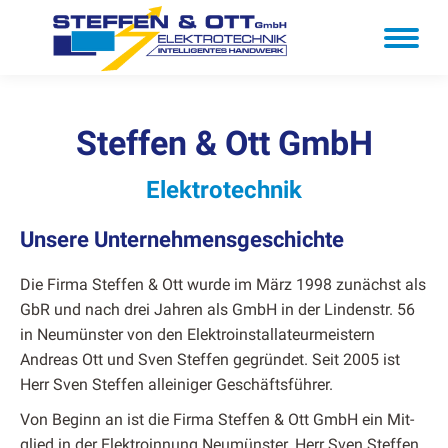
Steffen & Ott GmbH
Elek­trotech­nik
Unsere Unternehmensgeschichte
Die Fir­ma Stef­fen & Ott wurde im März 1998 zunächst als
GbR und nach drei Jahren als GmbH in der Lin­den­str. 56
in Neumün­ster von den Elek­troin­stal­la­teurmeis­tern
Andreas Ott und Sven Stef­fen gegrün­det. Seit 2005 ist
Herr Sven Stef­fen alleiniger Geschäfts­führer.
Von Beginn an ist die Fir­ma Stef­fen & Ott GmbH ein Mit­
glied in der Elek­troin­nung Neumün­ster. Herr Sven Stef­fen