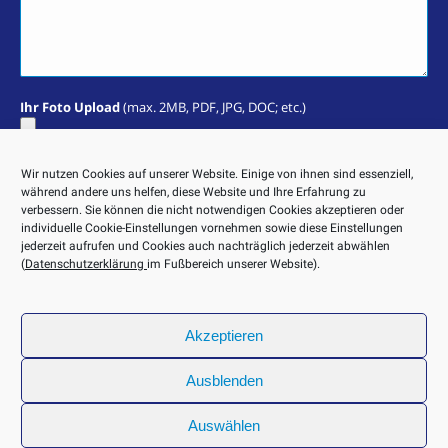
Ihr Foto Upload
(max. 2MB, PDF, JPG, DOC; etc.)
Sie erklären sich damit einverstanden, dass Ihre Daten zur
Wir nutzen Cookies auf unserer Website. Einige von ihnen sind essenziell,
Bearbeitung Ihres Anliegens verwendet werden. Weitere
während andere uns helfen, diese Website und Ihre Erfahrung zu
Informationen und Widerrufshinweise finden Sie in der
verbessern. Sie können die nicht notwendigen Cookies akzeptieren oder
Datenschutzerklärung
. Eine Kopie Ihrer Nachricht wird an Ihre
individuelle Cookie-Einstellungen vornehmen sowie diese Einstellungen
E-Mail-Adresse geschickt.
jederzeit aufrufen und Cookies auch nachträglich jederzeit abwählen
(
Datenschutzerklärung
im Fußbereich unserer Website).
Akzeptieren
Ausblenden
© Steffen und Ott GmbH 2026
Auswählen
AGB
Cookie-Richtlinie
Datenschutzerklärung
Impressum