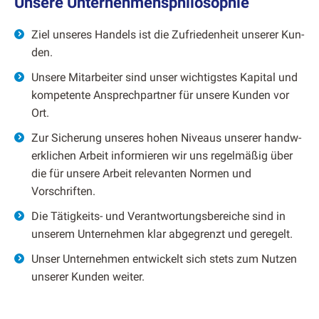
Unsere Unternehmensphilosophie
Ziel unseres Han­dels ist die Zufrieden­heit unser­er Kun­
den.
Unsere Mitar­beit­er sind unser wichtig­stes Kap­i­tal und
kom­pe­tente Ansprech­part­ner für unsere Kun­den vor
Ort.
Zur Sicherung unseres hohen Niveaus unser­er handw­
erk­lichen Arbeit informieren wir uns regelmäßig über
die für unsere Arbeit rel­e­van­ten Nor­men und
Vorschriften.
Die Tätigkeits- und Ver­ant­wor­tungs­bere­iche sind in
unserem Unternehmen klar abge­gren­zt und geregelt.
Unser Unternehmen entwick­elt sich stets zum Nutzen
unser­er Kun­den weit­er.