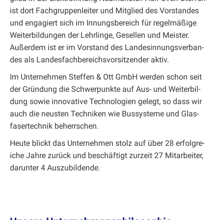
ist dort Fach­grup­pen­leit­er und Mit­glied des Vor­standes
und engagiert sich im Innungs­bere­ich für regelmäßige
Weit­er­bil­dun­gen der Lehrlinge, Gesellen und Meis­ter.
Außer­dem ist er im Vor­stand des Lan­desin­nungsver­ban­
des als Lan­des­fach­bere­ichsvor­sitzen­der aktiv.
Im Unternehmen Stef­fen & Ott GmbH wer­den schon seit
der Grün­dung die Schw­er­punk­te auf Aus- und Weit­er­bil­
dung sowie inno­v­a­tive Tech­nolo­gien gelegt, so dass wir
auch die neusten Tech­niken wie Bussys­teme und Glas­
fasertech­nik beherrschen.
Heute blickt das Unternehmen stolz auf über 28 erfol­gre­
iche Jahre zurück und beschäftigt zurzeit 27 Mitar­beit­er,
darunter 4 Auszu­bildende.