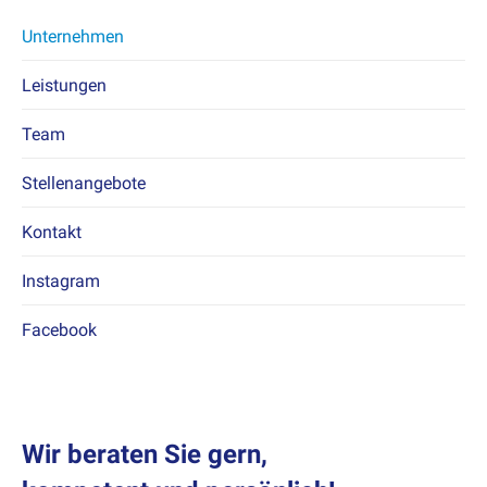
Unternehmen
Leis­tun­gen
Team
Stel­lenange­bote
Kon­takt
Insta­gram
Face­book
Wir beraten Sie gern,