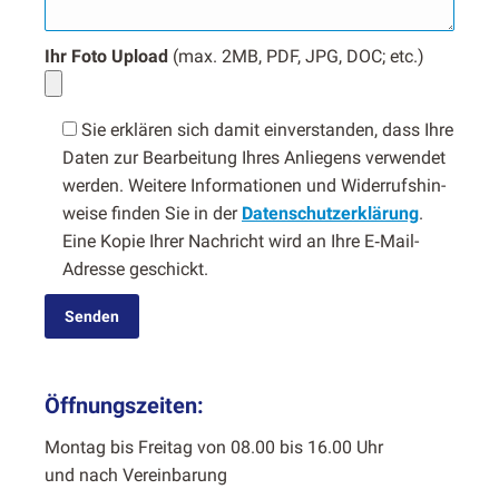
Ihr Foto Upload
(max. 2MB, PDF, JPG, DOC; etc.)
Sie erk­lären sich damit ein­ver­standen, dass Ihre
Dat­en zur Bear­beitung Ihres Anliegens ver­wen­det
wer­den. Weit­ere Infor­ma­tio­nen und Wider­ruf­sh­in­
weise find­en Sie in der
Daten­schutzerk­lärung
.
Eine Kopie Ihrer Nachricht wird an Ihre E‑Mail-
Adresse geschickt.
Öffnungszeiten:
Mon­tag bis Fre­itag von 08.00 bis 16.00 Uhr
und nach Vere­in­barung