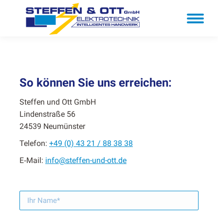
So können Sie uns erreichen:
Stef­fen und Ott GmbH
Lin­den­straße 56
24539 Neumün­ster
Tele­fon:
+49 (0) 43 21 / 88 38 38
E‑Mail:
info@steffen-und-ott.de