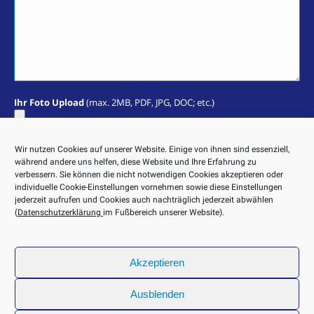
Ihr Foto Upload
(max. 2MB, PDF, JPG, DOC; etc.)
Sie erklären sich damit einverstanden, dass Ihre Daten zur
Wir nutzen Cookies auf unserer Website. Einige von ihnen sind essenziell,
Bearbeitung Ihres Anliegens verwendet werden. Weitere
während andere uns helfen, diese Website und Ihre Erfahrung zu
Informationen und Widerrufshinweise finden Sie in der
verbessern. Sie können die nicht notwendigen Cookies akzeptieren oder
Datenschutzerklärung
. Eine Kopie Ihrer Nachricht wird an Ihre
individuelle Cookie-Einstellungen vornehmen sowie diese Einstellungen
E-Mail-Adresse geschickt.
jederzeit aufrufen und Cookies auch nachträglich jederzeit abwählen
(
Datenschutzerklärung
im Fußbereich unserer Website).
Akzeptieren
Ausblenden