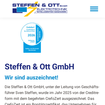
Steffen & Ott GmbH
Wir sind ausze­ich­net!
Die Stef­fen & Ott GmbH, unter der Leitung von Geschäfts­
führer Sven Stef­fen, wurde im Jahr 2025 von der Cred­itre­
form mit dem begehrten Cre­foZ­ert aus­geze­ich­net. Das
Cre­foZ­ert ist ein Bonität­sz­er­ti­fikat, das Unternehmen für