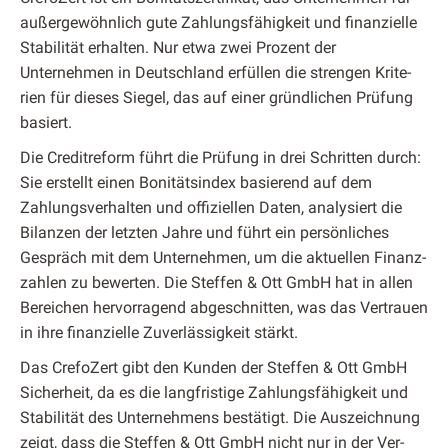
außergewöhn­lich gute Zahlungs­fähigkeit und finanzielle
Sta­bil­ität erhal­ten. Nur etwa zwei Prozent der
Unternehmen in Deutsch­land erfüllen die stren­gen Kri­te­
rien für dieses Siegel, das auf ein­er gründlichen Prü­fung
basiert.
Die Cred­itre­form führt die Prü­fung in drei Schrit­ten durch:
Sie erstellt einen Bonitätsin­dex basierend auf dem
Zahlungsver­hal­ten und offiziellen Dat­en, analysiert die
Bilanzen der let­zten Jahre und führt ein per­sön­lich­es
Gespräch mit dem Unternehmen, um die aktuellen Finanz­
zahlen zu bew­erten. Die Stef­fen & Ott GmbH hat in allen
Bere­ichen her­vor­ra­gend abgeschnit­ten, was das Ver­trauen
in ihre finanzielle Zuver­läs­sigkeit stärkt.
Das Cre­foZ­ert gibt den Kun­den der Stef­fen & Ott GmbH
Sicher­heit, da es die langfristige Zahlungs­fähigkeit und
Sta­bil­ität des Unternehmens bestätigt. Die Ausze­ich­nung
zeigt, dass die Stef­fen & Ott GmbH nicht nur in der Ver­