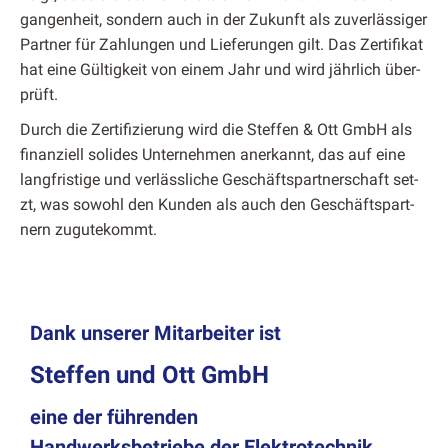
gan­gen­heit, son­dern auch in der Zukun­ft als zuver­läs­siger
Part­ner für Zahlun­gen und Liefer­un­gen gilt. Das Zer­ti­fikat
hat eine Gültigkeit von einem Jahr und wird jährlich über­
prüft.
Durch die Zer­ti­fizierung wird die Stef­fen & Ott GmbH als
finanziell solides Unternehmen anerkan­nt, das auf eine
langfristige und ver­lässliche Geschäftspart­ner­schaft set­
zt, was sowohl den Kun­den als auch den Geschäftspart­
nern zugutekommt.
Dank unserer Mitarbeiter ist
Steffen und Ott GmbH
eine der führenden
Handwerks
betriebe der Elektrotechnik