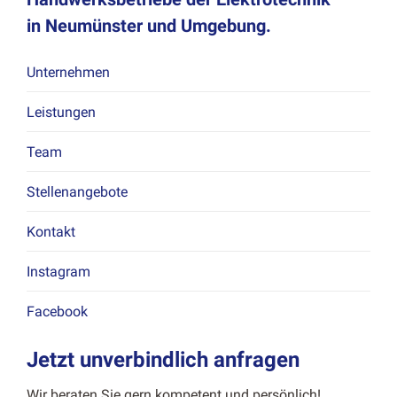
in
Neumünster und Umgebung.
Unternehmen
Leis­tun­gen
Team
Stel­lenange­bote
Kon­takt
Insta­gram
Face­book
Jetzt unverbindlich anfragen
Wir berat­en Sie gern kom­pe­tent und per­sön­lich!