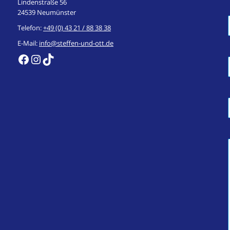
Lindenstraße 56
24539 Neumünster
Telefon:
+49 (0) 43 21 / 88 38 38
E-Mail:
info@steffen-und-ott.de
https://de-de.facebook.com/steffenundott/
Instagram
TikTok