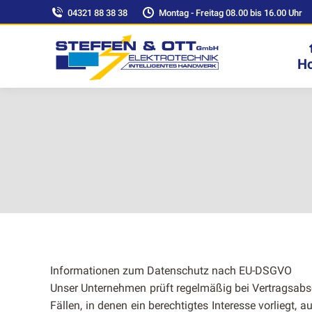
04321 88 38 38
Montag - Freitag 08.00 bis 16.00 Uhr
H
Infor­ma­tio­nen zum Daten­schutz nach EU-DSGVO
Unser Unternehmen prüft regelmäßig bei Ver­tragsab­
Fällen, in denen ein berechtigtes Inter­esse vor­liegt, 