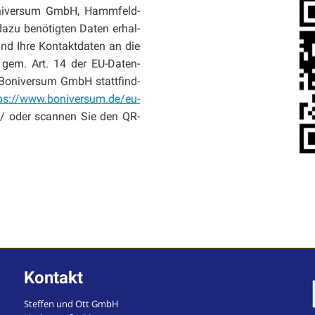
Boniver­sum GmbH, Hamm­feld­
zu benötigten Dat­en erhal­
 Ihre Kon­tak­t­dat­en an die
n gem. Art. 14 der EU-Daten­
 Boniver­sum GmbH stat­tfind­
ps://www.boniversum.de/eu-
er/ oder scan­nen Sie den QR-
Kontakt
Steffen und Ott GmbH