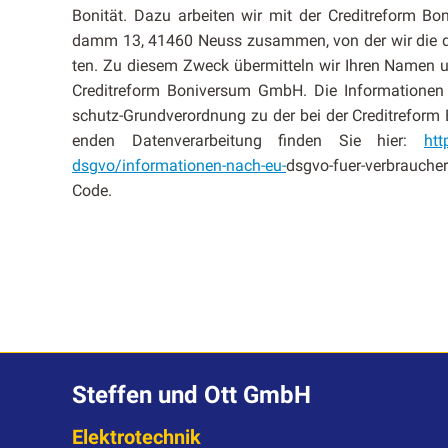
Bonität. Dazu arbeit­en wir mit der Cred­itre­form 
damm 13, 41460 Neuss zusam­men, von der wir die da
ten. Zu diesem Zweck über­mit­teln wir Ihren Namen und
Cred­itre­form Boniver­sum GmbH. Die Infor­ma­tio­ne
schutz-Grund­verord­nung zu der bei der Cred­itre­form
en­den Daten­ver­ar­beitung find­en Sie hier:
htt
dsgvo/informationen-nach-eu-
dsg­vo-fuer-ver­brauch
Code.
Steffen und Ott GmbH
Elektrotechnik