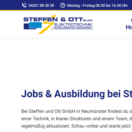
04321 88 38 38
Montag - Freitag 08.00 bis 16.00 Uhr
H
Jobs & Ausbildung bei S
Bei Stef­fen und Ott GmbH in Neumün­ster find­est du s
ern­er Tech­nik, in klaren Struk­turen und einem Team,
regelmäßig aktu­al­isiert. Schau vor­bei und starte jet­zt 