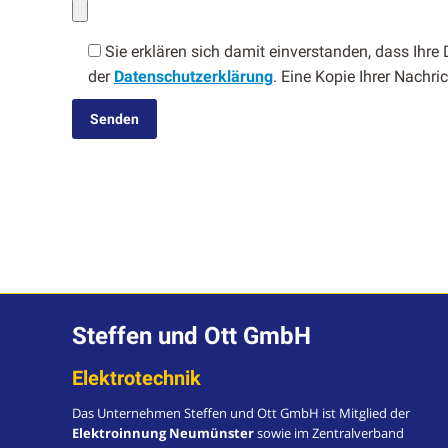
Sie erk­lären sich damit ein­ver­standen, dass Ihre D
der
Daten­schutzerk­lärung
. Eine Kopie Ihrer Nachri
Steffen und Ott GmbH
Elektrotechnik
Das Unternehmen Steffen und Ott GmbH ist Mitglied der
Elektroinnung Neumünster
sowie im Zentralverband