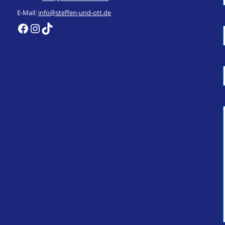
E-Mail:
info@steffen-und-ott.de
https://de-de.facebook.com/steffenundott/
Instagram
TikTok