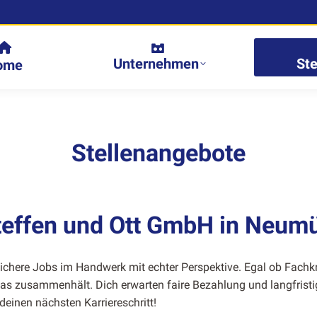
Unternehmen
St
ome
Stellenangebote
teffen und Ott GmbH in Neum
ichere Jobs im Handw­erk mit echter Per­spek­tive. Egal ob Fachkra
 das zusam­men­hält. Dich erwarten faire Bezahlung und langfristi
deinen näch­sten Kar­ri­ereschritt!