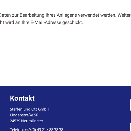
at­en zur Bear­beitung Ihres Anliegens ver­wen­det wer­den. Weit­ere 
cht wird an Ihre E‑Mail-Adresse geschickt.
Kontakt
Steffen und Ott GmbH
Lindenstraße 56
24539 Neumünster
Telefon:
+49 (0) 43 21 / 88 38 38