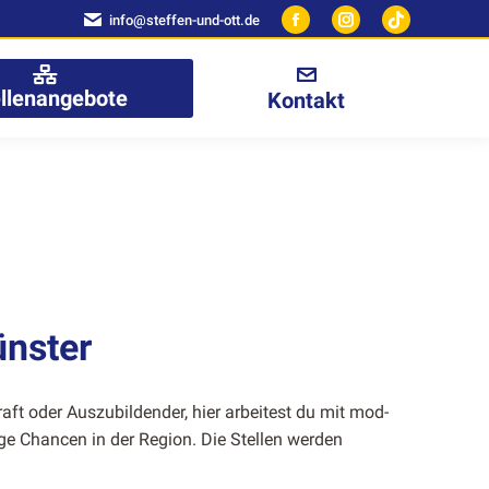
info@steffen-und-ott.de
Facebook
Instagram
page
page
opens
opens
ellenangebote
Kontakt
in
in
new
new
window
window
ünster
ft oder Auszu­bilden­der, hier arbeitest du mit mod­
ge Chan­cen in der Region. Die Stellen wer­den