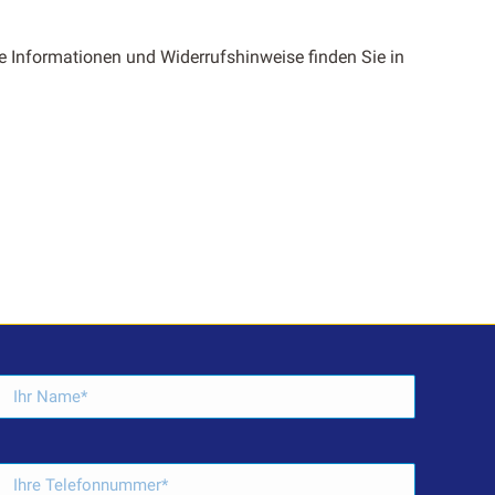
Infor­ma­tio­nen und Wider­ruf­sh­in­weise find­en Sie in