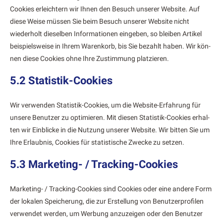
Cook­ies erle­ichtern wir Ihnen den Besuch unser­er Web­site. Auf
diese Weise müssen Sie beim Besuch unser­er Web­site nicht
wieder­holt diesel­ben Infor­ma­tio­nen eingeben, so bleiben Artikel
beispiel­sweise in Ihrem Warenko­rb, bis Sie bezahlt haben. Wir kön­
nen diese Cook­ies ohne Ihre Zus­tim­mung platzieren.
5.2 Statistik-Cookies
Wir ver­wen­den Sta­tis­tik-Cook­ies, um die Web­site-Erfahrung für
unsere Benutzer zu opti­mieren. Mit diesen Sta­tis­tik-Cook­ies erhal­
ten wir Ein­blicke in die Nutzung unser­er Web­site. Wir bit­ten Sie um
Ihre Erlaub­nis, Cook­ies für sta­tis­tis­che Zwecke zu set­zen.
5.3 Marketing- / Tracking-Cookies
Mar­ket­ing- / Track­ing-Cook­ies sind Cook­ies oder eine andere Form
der lokalen Spe­icherung, die zur Erstel­lung von Benutzer­pro­filen
ver­wen­det wer­den, um Wer­bung anzuzeigen oder den Benutzer