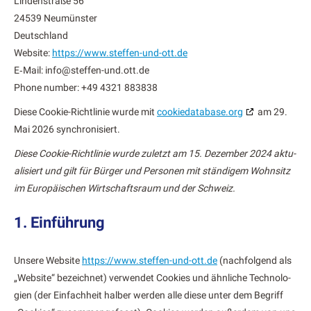
Lin­den­straße 56
24539 Neumün­ster
Deutsch­land
Web­site:
https://www.steffen-und-ott.de
E‑Mail:
info@
steffen-und.ott.de
Phone num­ber: +49 4321 883838
Diese Cook­ie-Richtlin­ie wurde mit
cookiedatabase.org
am 29.
Mai 2026 syn­chro­nisiert.
Diese Cook­ie-Richtlin­ie wurde zulet­zt am 15. Dezem­ber 2024 aktu­
al­isiert und gilt für Bürg­er und Per­so­n­en mit ständi­gem Wohn­sitz
im Europäis­chen Wirtschaft­sraum und der Schweiz.
1. Einführung
Unsere Web­site
https://www.steffen-und-ott.de
(nach­fol­gend als
„Web­site“ beze­ich­net) ver­wen­det Cook­ies und ähn­liche Tech­nolo­
gien (der Ein­fach­heit hal­ber wer­den alle diese unter dem Begriff