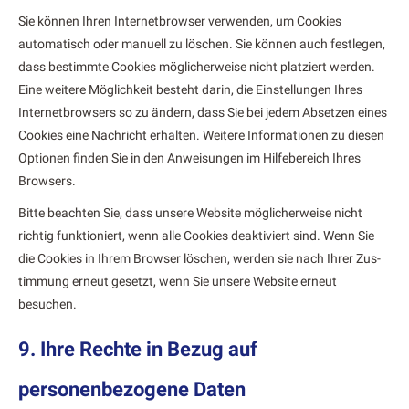
Sie kön­nen Ihren Inter­net­brows­er ver­wen­den, um Cook­ies
automa­tisch oder manuell zu löschen. Sie kön­nen auch fes­tle­gen,
dass bes­timmte Cook­ies möglicher­weise nicht platziert wer­den.
Eine weit­ere Möglichkeit beste­ht darin, die Ein­stel­lun­gen Ihres
Inter­net­browsers so zu ändern, dass Sie bei jedem Abset­zen eines
Cook­ies eine Nachricht erhal­ten. Weit­ere Infor­ma­tio­nen zu diesen
Optio­nen find­en Sie in den Anweisun­gen im Hil­febere­ich Ihres
Browsers.
Bitte beacht­en Sie, dass unsere Web­site möglicher­weise nicht
richtig funk­tion­iert, wenn alle Cook­ies deak­tiviert sind. Wenn Sie
die Cook­ies in Ihrem Brows­er löschen, wer­den sie nach Ihrer Zus­
tim­mung erneut geset­zt, wenn Sie unsere Web­site erneut
besuchen.
9. Ihre Rechte in Bezug auf
personenbezogene Daten