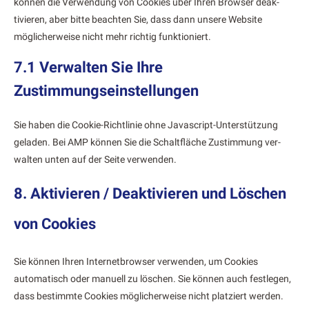
kön­nen die Ver­wen­dung von Cook­ies über Ihren Brows­er deak­
tivieren, aber bitte beacht­en Sie, dass dann unsere Web­site
möglicher­weise nicht mehr richtig funk­tion­iert.
7.1 Verwalten Sie Ihre
Zustimmungseinstellungen
Sie haben die Cook­ie-Richtlin­ie ohne Javascript-Unter­stützung
geladen. Bei AMP kön­nen Sie die Schalt­fläche Zus­tim­mung ver­
wal­ten unten auf der Seite ver­wen­den.
8. Aktivieren / Deaktivieren und Löschen
von Cookies
Sie kön­nen Ihren Inter­net­brows­er ver­wen­den, um Cook­ies
automa­tisch oder manuell zu löschen. Sie kön­nen auch fes­tle­gen,
dass bes­timmte Cook­ies möglicher­weise nicht platziert wer­den.