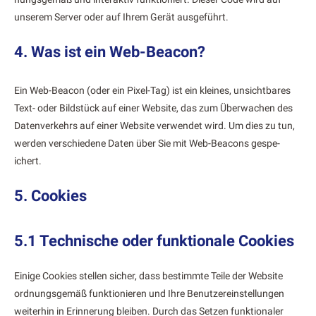
unserem Serv­er oder auf Ihrem Gerät aus­ge­führt.
4. Was ist ein Web-Beacon?
Ein Web-Bea­con (oder ein Pix­el-Tag) ist ein kleines, unsicht­bares
Text- oder Bild­stück auf ein­er Web­site, das zum Überwachen des
Daten­verkehrs auf ein­er Web­site ver­wen­det wird. Um dies zu tun,
wer­den ver­schiedene Dat­en über Sie mit Web-Bea­cons gespe­
ichert.
5. Cookies
5.1 Technische oder funktionale Cookies
Einige Cook­ies stellen sich­er, dass bes­timmte Teile der Web­site
ord­nungs­gemäß funk­tion­ieren und Ihre Benutzere­in­stel­lun­gen
weit­er­hin in Erin­nerung bleiben. Durch das Set­zen funk­tionaler