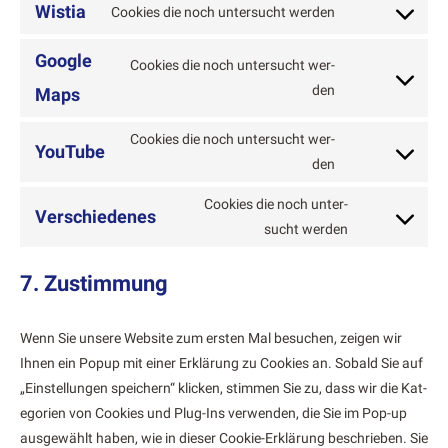
er
to
Wistia
Cook­ies die noch unter­sucht wer­den
com­
Con­
ser­
pli­
sent
vice
Google
Cook­ies die noch unter­sucht wer­
anz
to
google-
Con­
den
Maps
ser­
fonts
sent
vice
Cook­ies die noch unter­sucht wer­
to
wis­
YouTube
Con­
den
ser­
tia
sent
vice
Cook­ies die noch unter­
to
Verschiedenes
google-
Con­
sucht wer­den
ser­
maps
sent
vice
to
7. Zustimmung
youtube
ser­
vice
Wenn Sie unsere Web­site zum ersten Mal besuchen, zeigen wir
ver­
Ihnen ein Pop­up mit ein­er Erk­lärung zu Cook­ies an. Sobald Sie auf
schiedenes
„Ein­stel­lun­gen spe­ich­ern“ klick­en, stim­men Sie zu, dass wir die Kat­
e­gorien von Cook­ies und Plug-Ins ver­wen­den, die Sie im Pop-up
aus­gewählt haben, wie in dieser Cook­ie-Erk­lärung beschrieben. Sie