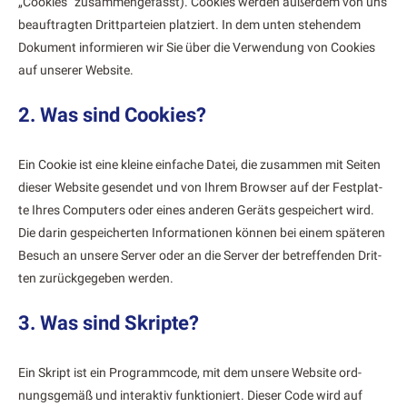
„Cook­ies“ zusam­menge­fasst). Cook­ies wer­den außer­dem von uns
beauf­tragten Drittparteien platziert. In dem unten ste­hen­dem
Doku­ment informieren wir Sie über die Ver­wen­dung von Cook­ies
auf unser­er Web­site.
2. Was sind Cookies?
Ein Cook­ie ist eine kleine ein­fache Datei, die zusam­men mit Seit­en
dieser Web­site gesendet und von Ihrem Brows­er auf der Fest­plat­
te Ihres Com­put­ers oder eines anderen Geräts gespe­ichert wird.
Die darin gespe­icherten Infor­ma­tio­nen kön­nen bei einem späteren
Besuch an unsere Serv­er oder an die Serv­er der betr­e­f­fend­en Drit­
ten zurück­gegeben wer­den.
3. Was sind Skripte?
Ein Skript ist ein Pro­gramm­code, mit dem unsere Web­site ord­
nungs­gemäß und inter­ak­tiv funk­tion­iert. Dieser Code wird auf