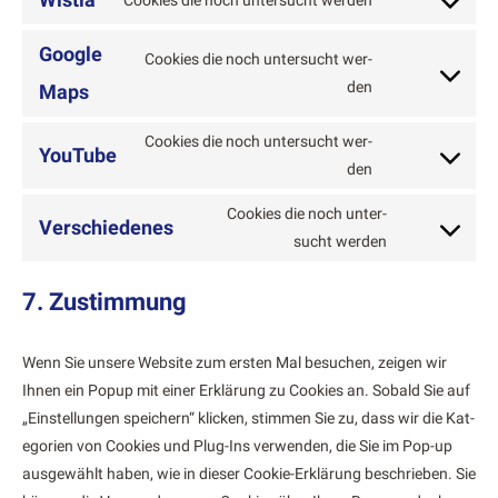
com­
Con­
ser­
pli­
sent
vice
Google
Cook­ies die noch unter­sucht wer­
anz
to
google-
Con­
den
Maps
ser­
fonts
sent
vice
Cook­ies die noch unter­sucht wer­
to
wis­
YouTube
Con­
den
ser­
tia
sent
vice
Cook­ies die noch unter­
to
Verschiedenes
google-
Con­
sucht wer­den
ser­
maps
sent
vice
to
7. Zustimmung
youtube
ser­
vice
Wenn Sie unsere Web­site zum ersten Mal besuchen, zeigen wir
ver­
Ihnen ein Pop­up mit ein­er Erk­lärung zu Cook­ies an. Sobald Sie auf
schiedenes
„Ein­stel­lun­gen spe­ich­ern“ klick­en, stim­men Sie zu, dass wir die Kat­
e­gorien von Cook­ies und Plug-Ins ver­wen­den, die Sie im Pop-up
aus­gewählt haben, wie in dieser Cook­ie-Erk­lärung beschrieben. Sie