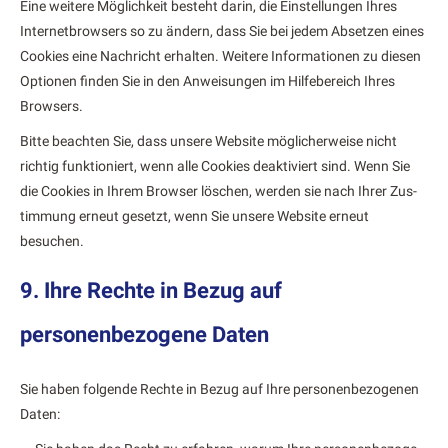
Eine weit­ere Möglichkeit beste­ht darin, die Ein­stel­lun­gen Ihres
Inter­net­browsers so zu ändern, dass Sie bei jedem Abset­zen eines
Cook­ies eine Nachricht erhal­ten. Weit­ere Infor­ma­tio­nen zu diesen
Optio­nen find­en Sie in den Anweisun­gen im Hil­febere­ich Ihres
Browsers.
Bitte beacht­en Sie, dass unsere Web­site möglicher­weise nicht
richtig funk­tion­iert, wenn alle Cook­ies deak­tiviert sind. Wenn Sie
die Cook­ies in Ihrem Brows­er löschen, wer­den sie nach Ihrer Zus­
tim­mung erneut geset­zt, wenn Sie unsere Web­site erneut
besuchen.
9. Ihre Rechte in Bezug auf
personenbezogene Daten
Sie haben fol­gende Rechte in Bezug auf Ihre per­so­n­en­be­zo­ge­nen
Dat­en: