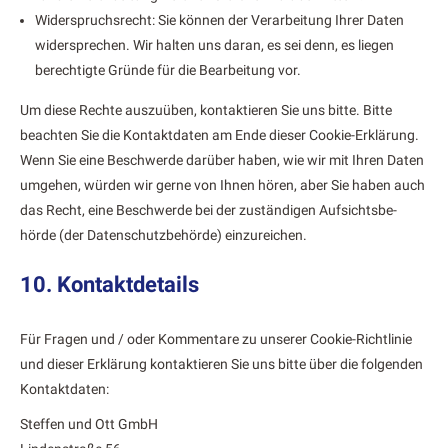
Wider­spruch­srecht: Sie kön­nen der Ver­ar­beitung Ihrer Dat­en
wider­sprechen. Wir hal­ten uns daran, es sei denn, es liegen
berechtigte Gründe für die Bear­beitung vor.
Um diese Rechte auszuüben, kon­tak­tieren Sie uns bitte. Bitte
beacht­en Sie die Kon­tak­t­dat­en am Ende dieser Cook­ie-Erk­lärung.
Wenn Sie eine Beschw­erde darüber haben, wie wir mit Ihren Dat­en
umge­hen, wür­den wir gerne von Ihnen hören, aber Sie haben auch
das Recht, eine Beschw­erde bei der zuständi­gen Auf­sichts­be­
hörde (der Daten­schutzbe­hörde) einzure­ichen.
10. Kontaktdetails
Für Fra­gen und / oder Kom­mentare zu unser­er Cook­ie-Richtlin­ie
und dieser Erk­lärung kon­tak­tieren Sie uns bitte über die fol­gen­den
Kon­tak­t­dat­en:
Stef­fen und Ott GmbH