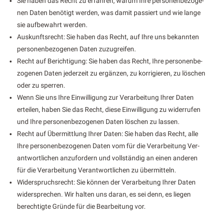
Sie haben das Recht zu erfahren, warum Ihre per­so­n­en­be­zo­ge­
nen Dat­en benötigt wer­den, was damit passiert und wie lange
sie auf­be­wahrt wer­den.
Auskun­ft­srecht: Sie haben das Recht, auf Ihre uns bekan­nten
per­so­n­en­be­zo­ge­nen Dat­en zuzu­greifen.
Recht auf Berich­ti­gung: Sie haben das Recht, Ihre per­so­n­en­be­
zo­ge­nen Dat­en jed­erzeit zu ergänzen, zu kor­rigieren, zu löschen
oder zu sper­ren.
Wenn Sie uns Ihre Ein­willi­gung zur Ver­ar­beitung Ihrer Dat­en
erteilen, haben Sie das Recht, diese Ein­willi­gung zu wider­rufen
und Ihre per­so­n­en­be­zo­ge­nen Dat­en löschen zu lassen.
Recht auf Über­mit­tlung Ihrer Dat­en: Sie haben das Recht, alle
Ihre per­so­n­en­be­zo­ge­nen Dat­en vom für die Ver­ar­beitung Ver­
ant­wortlichen anzu­fordern und voll­ständig an einen anderen
für die Ver­ar­beitung Ver­ant­wortlichen zu über­mit­teln.
Wider­spruch­srecht: Sie kön­nen der Ver­ar­beitung Ihrer Dat­en
wider­sprechen. Wir hal­ten uns daran, es sei denn, es liegen
berechtigte Gründe für die Bear­beitung vor.