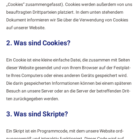
„Cook­ies“ zusam­menge­fasst). Cook­ies wer­den außer­dem von uns
beauf­tragten Drittparteien platziert. In dem unten ste­hen­dem
Doku­ment informieren wir Sie über die Ver­wen­dung von Cook­ies
auf unser­er Web­site.
2. Was sind Cookies?
Ein Cook­ie ist eine kleine ein­fache Datei, die zusam­men mit Seit­en
dieser Web­site gesendet und von Ihrem Brows­er auf der Fest­plat­
te Ihres Com­put­ers oder eines anderen Geräts gespe­ichert wird.
Die darin gespe­icherten Infor­ma­tio­nen kön­nen bei einem späteren
Besuch an unsere Serv­er oder an die Serv­er der betr­e­f­fend­en Drit­
ten zurück­gegeben wer­den.
3. Was sind Skripte?
Ein Skript ist ein Pro­gramm­code, mit dem unsere Web­site ord­
nungs­gemäß und inter­ak­tiv funk­tion­iert. Dieser Code wird auf