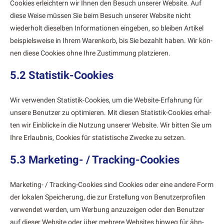
Cook­ies erle­ichtern wir Ihnen den Besuch unser­er Web­site. Auf
diese Weise müssen Sie beim Besuch unser­er Web­site nicht
wieder­holt diesel­ben Infor­ma­tio­nen eingeben, so bleiben Artikel
beispiel­sweise in Ihrem Warenko­rb, bis Sie bezahlt haben. Wir kön­
nen diese Cook­ies ohne Ihre Zus­tim­mung platzieren.
5.2 Statistik-Cookies
Wir ver­wen­den Sta­tis­tik-Cook­ies, um die Web­site-Erfahrung für
unsere Benutzer zu opti­mieren. Mit diesen Sta­tis­tik-Cook­ies erhal­
ten wir Ein­blicke in die Nutzung unser­er Web­site. Wir bit­ten Sie um
Ihre Erlaub­nis, Cook­ies für sta­tis­tis­che Zwecke zu set­zen.
5.3 Marketing- / Tracking-Cookies
Mar­ket­ing- / Track­ing-Cook­ies sind Cook­ies oder eine andere Form
der lokalen Spe­icherung, die zur Erstel­lung von Benutzer­pro­filen
ver­wen­det wer­den, um Wer­bung anzuzeigen oder den Benutzer
auf dieser Web­site oder über mehrere Web­sites hin­weg für ähn­