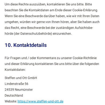
Um diese Rechte auszuüben, kon­tak­tieren Sie uns bitte. Bitte
beacht­en Sie die Kon­tak­t­dat­en am Ende dieser Cook­ie-Erk­lärung.
Wenn Sie eine Beschw­erde darüber haben, wie wir mit Ihren Dat­en
umge­hen, wür­den wir gerne von Ihnen hören, aber Sie haben auch
das Recht, eine Beschw­erde bei der zuständi­gen Auf­sichts­be­
hörde (der Daten­schutzbe­hörde) einzure­ichen.
10. Kontaktdetails
Für Fra­gen und / oder Kom­mentare zu unser­er Cook­ie-Richtlin­ie
und dieser Erk­lärung kon­tak­tieren Sie uns bitte über die fol­gen­den
Kon­tak­t­dat­en:
Stef­fen und Ott GmbH
Lin­den­straße 56
24539 Neumün­ster
Deutsch­land
Web­site:
https://www.steffen-und-ott.de