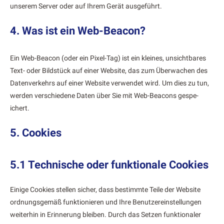
unserem Serv­er oder auf Ihrem Gerät aus­ge­führt.
4. Was ist ein Web-Beacon?
Ein Web-Bea­con (oder ein Pix­el-Tag) ist ein kleines, unsicht­bares
Text- oder Bild­stück auf ein­er Web­site, das zum Überwachen des
Daten­verkehrs auf ein­er Web­site ver­wen­det wird. Um dies zu tun,
wer­den ver­schiedene Dat­en über Sie mit Web-Bea­cons gespe­
ichert.
5. Cookies
5.1 Technische oder funktionale Cookies
Einige Cook­ies stellen sich­er, dass bes­timmte Teile der Web­site
ord­nungs­gemäß funk­tion­ieren und Ihre Benutzere­in­stel­lun­gen
weit­er­hin in Erin­nerung bleiben. Durch das Set­zen funk­tionaler