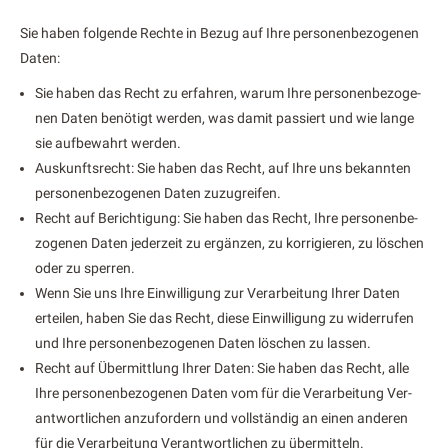
Sie haben fol­gende Rechte in Bezug auf Ihre per­so­n­en­be­zo­ge­nen
Dat­en:
Sie haben das Recht zu erfahren, warum Ihre per­so­n­en­be­zo­ge­
nen Dat­en benötigt wer­den, was damit passiert und wie lange
sie auf­be­wahrt wer­den.
Auskun­ft­srecht: Sie haben das Recht, auf Ihre uns bekan­nten
per­so­n­en­be­zo­ge­nen Dat­en zuzu­greifen.
Recht auf Berich­ti­gung: Sie haben das Recht, Ihre per­so­n­en­be­
zo­ge­nen Dat­en jed­erzeit zu ergänzen, zu kor­rigieren, zu löschen
oder zu sper­ren.
Wenn Sie uns Ihre Ein­willi­gung zur Ver­ar­beitung Ihrer Dat­en
erteilen, haben Sie das Recht, diese Ein­willi­gung zu wider­rufen
und Ihre per­so­n­en­be­zo­ge­nen Dat­en löschen zu lassen.
Recht auf Über­mit­tlung Ihrer Dat­en: Sie haben das Recht, alle
Ihre per­so­n­en­be­zo­ge­nen Dat­en vom für die Ver­ar­beitung Ver­
ant­wortlichen anzu­fordern und voll­ständig an einen anderen
für die Ver­ar­beitung Ver­ant­wortlichen zu über­mit­teln.