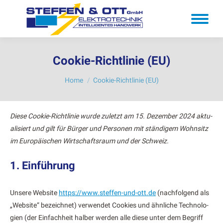
Cookie-Richtlinie (EU)
You are here:
Home
Cookie-Richtlinie (EU)
Diese Cook­ie-Richtlin­ie wurde zulet­zt am 15. Dezem­ber 2024 aktu­
al­isiert und gilt für Bürg­er und Per­so­n­en mit ständi­gem Wohn­sitz
im Europäis­chen Wirtschaft­sraum und der Schweiz.
1. Einführung
Unsere Web­site
https://www.steffen-und-ott.de
(nach­fol­gend als
„Web­site“ beze­ich­net) ver­wen­det Cook­ies und ähn­liche Tech­nolo­
gien (der Ein­fach­heit hal­ber wer­den alle diese unter dem Begriff